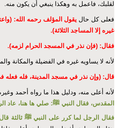
لقلبك، فاعمل به وهكذا ينبغي أن يكون منه.
فعلى كل حال
يقول المؤلف رحمه الله: (وا
غيره إلا المساجد الثلاثة).
فقال: (فإن نذر في المسجد الحرام لزمه).
لأنه لا يساويه غيره في الفضيلة والمكانة والمن
قال: (وإن نذر في مسجد المدينة، فله فعله ف
لأنه أعلى منه، ودليل هذا ما رواه أحمد وغير
المقدس، فقال النبي ﷺ: صلي ها هنا، عاد الرج
فقال الرجل لما كرر على النبي ﷺ ثالثة قا