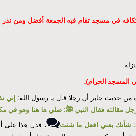
عتكافه في مسجد تقام فيه الجمعة أفضل ومن نذر 
زلة.
ي المسجد الحرام).
ه من حديث جابر أن رجلا قال يا رسول الله:
إني ن
ل مقالته فقال النبي ﷺ: صلي ها هنا وهو في مكة،
ل: شأنك يعني افعل ما شئت
، فدل هذا على أن