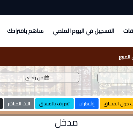
قات
التسجيل في اليوم العلمي
ساهم باقتراحك
المربع
من
وحتى
ت حول المساق
إشعارات
تعريف بالمساق
البث المباشر
مدخل